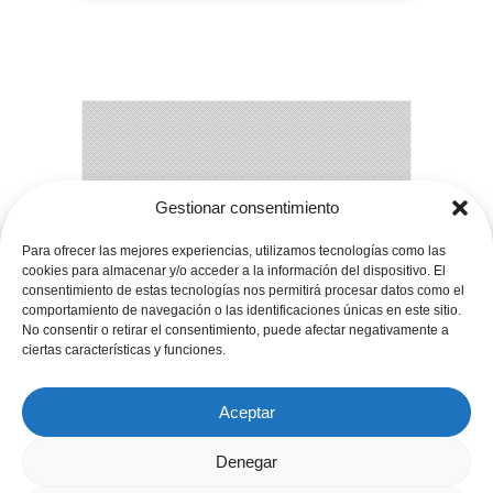
Gestionar consentimiento
Apartamentos El Mirador de Limés. -
Para ofrecer las mejores experiencias, utilizamos tecnologías como las
Teléfono: (+34) 985 810 373 | (+34) 626 57
cookies para almacenar y/o acceder a la información del dispositivo. El
52 67
consentimiento de estas tecnologías nos permitirá procesar datos como el
comportamiento de navegación o las identificaciones únicas en este sitio.
Limés - 33800 Cangas del Narcea - Asturias
No consentir o retirar el consentimiento, puede afectar negativamente a
- Spain
ciertas características y funciones.
reservas@elmiradordelimes.com
Contacto
|
Aviso Legal
|
Política de Cookies
|
Política de Privacidad
|
Condiciones de
Aceptar
Venta
Denegar