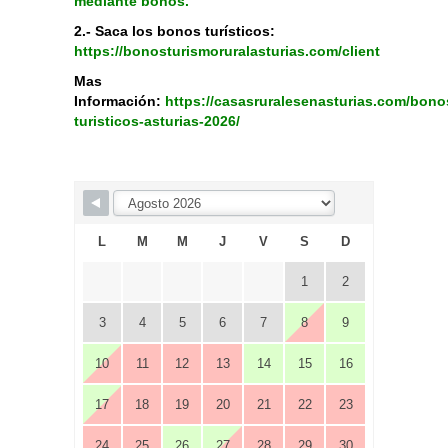
mediante bonos.
2.- Saca los bonos turísticos:
https://bonosturismoruralasturias.com/client
Mas
Información:
https://casasruralesenasturias.com/bono
turisticos-asturias-2026/
Skip Booking Form
L
M
M
J
V
S
D
1
2
3
4
5
6
7
8
9
10
11
12
13
14
15
16
17
18
19
20
21
22
23
24
25
26
27
28
29
30