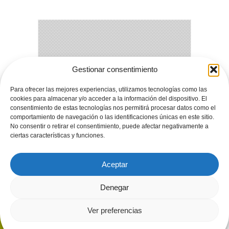
Gestionar consentimiento
Apartamentos El Mirador de Limés. -
Para ofrecer las mejores experiencias, utilizamos tecnologías como las
Teléfono: (+34) 985 810 373 | (+34) 626 57
cookies para almacenar y/o acceder a la información del dispositivo. El
52 67
consentimiento de estas tecnologías nos permitirá procesar datos como el
comportamiento de navegación o las identificaciones únicas en este sitio.
Limés - 33800 Cangas del Narcea - Asturias
No consentir o retirar el consentimiento, puede afectar negativamente a
- Spain
ciertas características y funciones.
reservas@elmiradordelimes.com
Contacto
|
Aviso Legal
|
Política de Cookies
|
Política de Privacidad
|
Condiciones de
Aceptar
Venta
Denegar
Ver preferencias