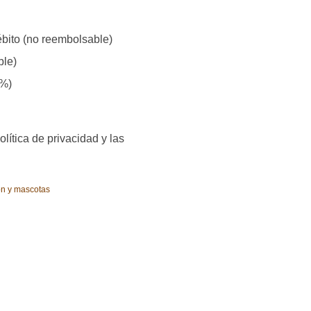
débito (no reembolsable)
ble)
6%)
olítica de privacidad y las
ón y mascotas