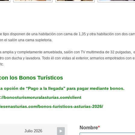
e tipo disponen de una habitación con cama de 1,35 y otra habitación con dos ca
en el salón una cama supletoria.
 amplia y completamente amueblada, salón con TV multimedia de 32 pulgadas, e
tro con ducha y lavadora. Todo él con vistas al exterior, armarios empotrados con 
tc.
con los Bonos Turísticos
la opción de “Pago a la llegada” para pagar mediante bonos.
://bonosturismoruralasturias.com/client
alesenasturias.com/bonos-turisticos-asturias-2026/
Nombre
*
Julio 2026