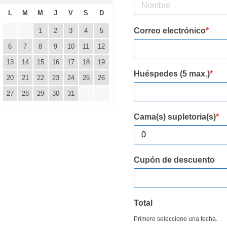
L
M
M
J
V
S
D
Correo electrónico
*
1
2
3
4
5
6
7
8
9
10
11
12
13
14
15
16
17
18
19
Huéspedes (5 max.)
*
20
21
22
23
24
25
26
27
28
29
30
31
Cama(s) supletoria(s)
*
Cupón de descuento
Total
Primero seleccione una fecha.