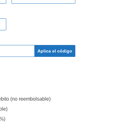
Aplica el código
débito (no reembolsable)
ble)
6%)