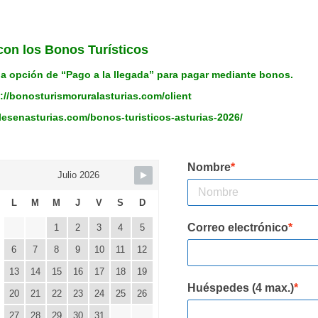
con los Bonos Turísticos
la opción de “Pago a la llegada” para pagar mediante bonos.
://bonosturismoruralasturias.com/client
alesenasturias.com/bonos-turisticos-asturias-2026/
Nombre
*
Julio 2026
L
M
M
J
V
S
D
Correo electrónico
*
1
2
3
4
5
6
7
8
9
10
11
12
13
14
15
16
17
18
19
Huéspedes (4 max.)
*
20
21
22
23
24
25
26
27
28
29
30
31