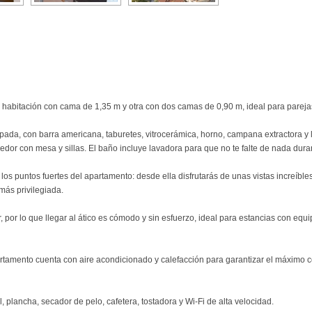
a habitación con cama de 1,35 m y otra con dos camas de 0,90 m, ideal para parej
ada, con barra americana, taburetes, vitrocerámica, horno, campana extractora y 
dor con mesa y sillas. El baño incluye lavadora para que no te falte de nada duran
os puntos fuertes del apartamento: desde ella disfrutarás de unas vistas increíbles
 más privilegiada.
, por lo que llegar al ático es cómodo y sin esfuerzo, ideal para estancias con eq
tamento cuenta con aire acondicionado y calefacción para garantizar el máximo co
l, plancha, secador de pelo, cafetera, tostadora y Wi-Fi de alta velocidad.